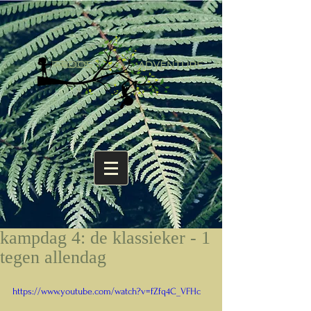
kampdag 4: de klassieker - 1
tegen allendag
https://www.youtube.com/watch?v=fZfq4C_VFHc